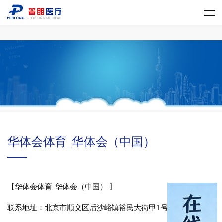
华体会体育_华体会（中国）
华体会体育_华体会（中国）
【华体会体育_华体会（中国） 】
联系地址：北京市顺义区后沙峪镇裕民大街甲1号