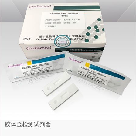
胶体金检测试剂盒