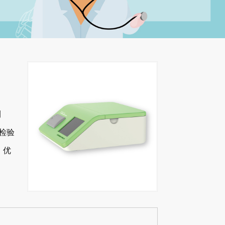
测
品检验
，优